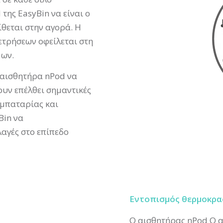
d
της
EasyBin
να είναι ο
ίθεται στην αγορά. Η
ετρήσεων οφείλεται στη
μων.
 αισθητήρα
nPod
να
ουν επέλθει σημαντικές
 μπαταρίας και
Bin
να
αγές στο επίπεδο
Εντοπισμός θερμοκρα
Ο αισθητήρας
nPod
Ο α