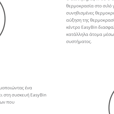
θερμοκρασία στο σιλό γ
συνηθισμένες θερμοκρα
αύξηση της θερμοκρασί
κέντρο
EasyBin
διασφαλ
κατάλληλα άτομα μέσω
συστήματος.
ιμοποιώντας ένα
ει στη συσκευή EasyBin
δων που